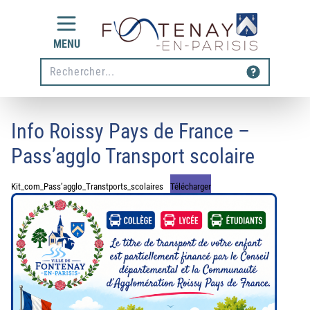
Aller au contenu
MENU
Rechecher
Info Roissy Pays de France –
Pass’agglo Transport scolaire
Kit_com_Pass’agglo_Transtports_scolaires
Télécharger