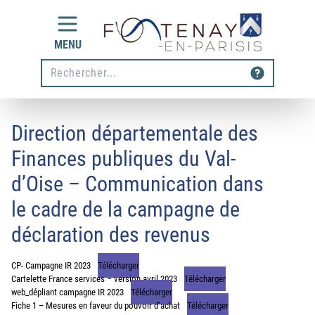
Aller au contenu
MENU
Rechecher
Direction départementale des
Finances publiques du Val-
d’Oise – Communication dans
le cadre de la campagne de
déclaration des revenus
CP- Campagne IR 2023
Télécharger
Cartelette France services – version avril 2023
Télécharger
web_dépliant campagne IR 2023
Télécharger
Fiche 1 – Mesures en faveur du pouvoir d’achat
Télécharger