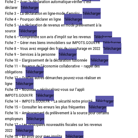
Fiche 2 – Avec la déclaration automatique-vérifier c’est
déclarer
Télécharger
Fiche 3 – La déclaration en ligne-mode d’emploi
Télécharger
Fiche 4 – Pourquoi déclarer en ligne
Télécharger
Fiche 5 – La déclaration de revenus en mode prélèvement à la
source
Télécharger
Fiche 6 – Comprendre son avis d’impôt sur les revenus
Télécharger
Fiche 7 – Gérer mes biens immobiliers sur IMPOTS.GOUV.FR
Télécharger
Fiche 8 – Vous avez engagé des frais de covoiturage en 2022
Télécharger
Fiche 9 – Services à la personne
Télécharger
Fiche 10 – Elargissement de la déclaration fusionnée
Télécharger
Fiche 11 – Revenus de l’économie collaborative – rappel des
obligations
Télécharger
Fiche 12 – Quelles autres démarches pouvez-vous réaliser en
ligne
Télécharger
Fiche 13 – Nouveau – géolocalisez-vous sur l’appli
IMPOTS.GOUV.FR
Télécharger
Fiche 14 – IMPOTS.GOUV.FR – La sécurité notre priorité
Télécharger
Fiche 15 – Consulter les erreurs les plus fréquentes
Télécharger
Fiche 16 – Aménagement du prélèvement à la source pour certains
employeurs
Télécharger
Fiche 17 – Les principales nouveautés fiscales sur les revenus
2022
Télécharger
Fiche 18 – En avoir pour mes impôts
Télécharger