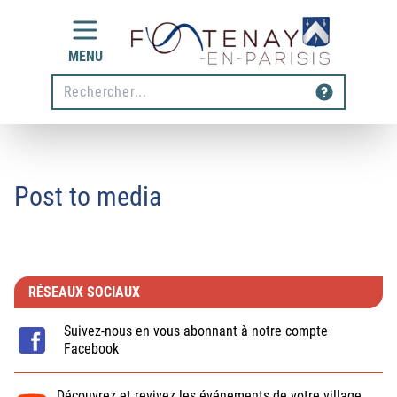
Aller au contenu
MENU
Rechecher
Post to media
RÉSEAUX SOCIAUX
Suivez-nous en vous abonnant à notre compte
Facebook
Découvrez et revivez les événements de votre village